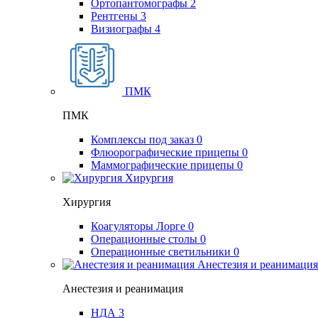
Ортопантомографы
2
Рентгены
3
Визиографы
4
ПМК
ПМК
Комплексы под заказ
0
Флюорографические прицепы
0
Маммографические прицепы
0
Хирургия
Хирургия
Коагуляторы Лорге
0
Операционные столы
0
Операционные светильники
0
Анестезия и реанимация
Анестезия и реанимация
НДА
3