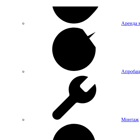
Аренда 
Апробац
Монтаж