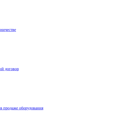
дничестве
ий договор
в продаже оборудования