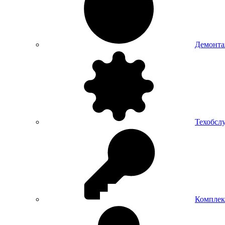
Демонт
Техобсл
Комплек